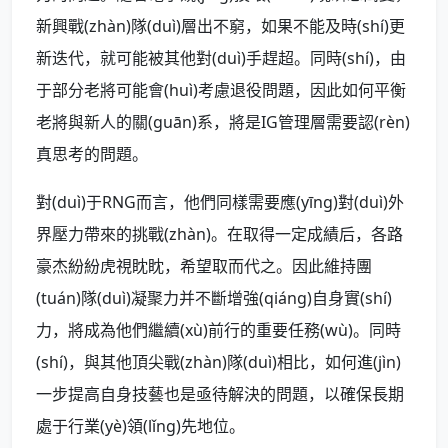
新興戰(zhàn)隊(duì)層出不窮，如果不能及時(shí)更
新迭代，就可能被其他對(duì)手趕超。同時(shí)，由
于部分老將可能會(huì)考慮退役問題，因此如何平衡
老將與新人的關(guān)系，將是IG管理層需要認(rèn)
真思考的問題。
對(duì)于RNG而言，他們同樣需要應(yīng)對(duì)外
界壓力帶來的挑戰(zhàn)。在取得一定成績后，各路
豪杰紛紛虎視眈眈，希望取而代之。因此維持團
(tuán)隊(duì)凝聚力并不斷增強(qiáng)自身實(shí)
力，將成為他們繼續(xù)前行的重要任務(wù)。同時
(shí)，與其他頂尖戰(zhàn)隊(duì)相比，如何進(jìn)
一步提高自身技藝也是亟待解決的問題，以確保長期
處于行業(yè)領(lǐng)先地位。