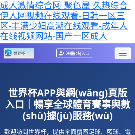
成人激情综合网-聚色屋-久热综合-
伊人网视频在线观看-日韩一区三
区-丰满少妇高潮在线观看-成年人
在线视频网站-国产一区成人
注冊(cè)入口
世界杯
APP與網(wǎng)頁版
入口｜暢享全球體育賽事與數
(shù)據(jù)服務(wù)
歡迎訪問
世界杯
，提供全面覆蓋足球、籃球、電