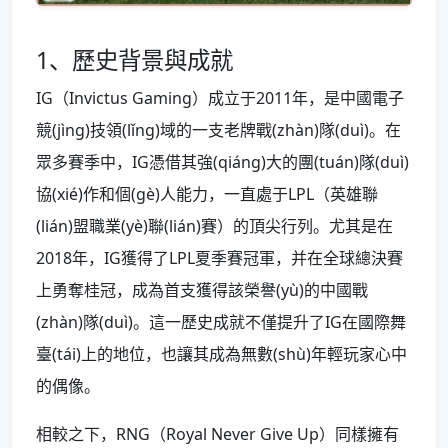
1、歷史背景與成就
IG（Invictus Gaming）成立于2011年，是中國電子
競(jìng)技領(lǐng)域的一支老牌戰(zhàn)隊(duì)。在
眾多賽季中，IG憑借其強(qiáng)大的團(tuán)隊(duì)
協(xié)作和個(gè)人能力，一直處于LPL（英雄聯
(lián)盟職業(yè)聯(lián)賽）的頂尖行列。尤其是在
2018年，IG獲得了LPL夏季賽冠軍，并在全球總決賽
上勇奪桂冠，成為首支獲得該榮譽(yù)的中國戰
(zhàn)隊(duì)。這一歷史成就不僅提升了IG在國際舞
臺(tái)上的地位，也讓其成為無數(shù)年輕玩家心中
的偶像。
相較之下，RNG（Royal Never Give Up）同樣擁有