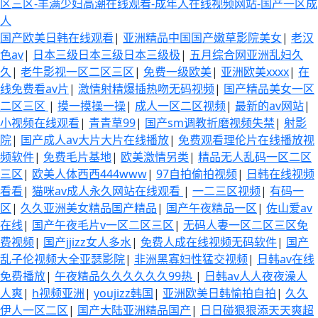
区三区-丰满少妇高潮在线观看-成年人在线视频网站-国产一区成
人
国产欧美日韩在线观看
|
亚洲精品中国国产嫩草影院美女
|
老汉
色av
|
日本三级日本三级日本三级极
|
五月综合网亚洲乱妇久
久
|
老牛影视一区二区三区
|
免费一级欧美
|
亚洲欧美xxxx
|
在
线免费看av片
|
激情射精爆插热吻无码视频
|
国产精品美女一区
二区三区
|
摸一摸操一操
|
成人一区二区视频
|
最新的av网站
|
小视频在线观看
|
青青草99
|
国产sm调教折磨视频失禁
|
射影
院
|
国产成人av大片大片在线播放
|
免费观看理伦片在线播放视
频软件
|
免费毛片基地
|
欧美激情另类
|
精品无人乱码一区二区
三区
|
欧美人体西西444www
|
97自拍偷拍视频
|
日韩在线视频
看看
|
猫咪av成人永久网站在线观看
|
一二三区视频
|
有码一
区
|
久久亚洲美女精品国产精品
|
国产午夜精品一区
|
佐山爱av
在线
|
国产午夜毛片v一区二区三区
|
无码人妻一区二区三区免
费视频
|
国产jjizz女人多水
|
免费人成在线视频无码软件
|
国产
乱子伦视频大全亚瑟影院
|
非洲黑寡妇性猛交视频
|
日韩av在线
免费播放
|
午夜精品久久久久久久99热
|
日韩av人人夜夜澡人
人爽
|
h视频亚洲
|
youjizz韩国
|
亚洲欧美日韩愉拍自拍
|
久久
伊人一区二区
|
国产大陆亚洲精品国产
|
日日碰狠狠添天天爽超