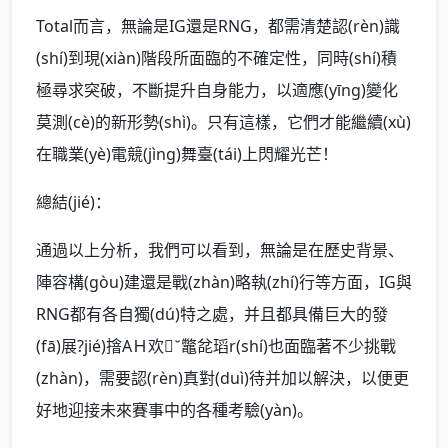
Total而言，無論是IG還是RNG，都需清楚認(rèn)識
(shí)到現(xiàn)階段所面臨的不確定性，同時(shí)積
極尋求突破，不斷提升自身能力，以適應(yīng)變化
莫測(cè)的新形勢(shì)。只有這樣，它們才能繼續(xù)
在職業(yè)電競(jìng)舞臺(tái)上閃耀光芒！
總結(jié)：
通過以上分析，我們可以看到，無論是在歷史背景、
陣容構(gòu)建還是戰(zhàn)略執(zhí)行等方面，IG與
RNG都有各自獨(dú)特之處，并且都具備巨大的發
(fā)展?jié)摿ΑＨ欢鼈兺瑫r(shí)也面臨著不少挑戰
(zhàn)，需要認(rèn)真對(duì)待并加以解決，以便更
好地迎接未來賽事中的各種考驗(yàn)。