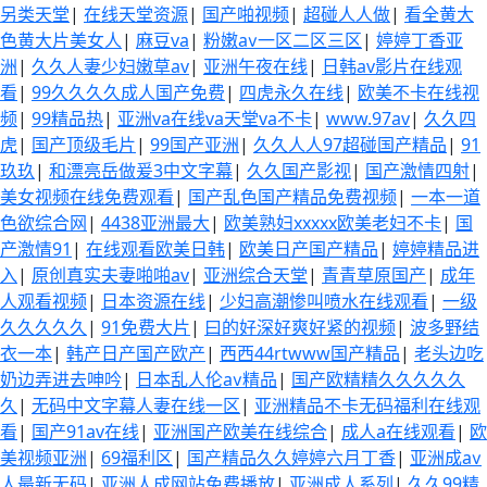
另类天堂
|
在线天堂资源
|
国产啪视频
|
超碰人人做
|
看全黄大
色黄大片美女人
|
麻豆va
|
粉嫩aⅴ一区二区三区
|
婷婷丁香亚
洲
|
久久人妻少妇嫩草av
|
亚洲午夜在线
|
日韩av影片在线观
看
|
99久久久久成人国产免费
|
四虎永久在线
|
欧美不卡在线视
频
|
99精品热
|
亚洲va在线va天堂va不卡
|
www.97av
|
久久四
虎
|
国产顶级毛片
|
99国产亚洲
|
久久人人97超碰国产精品
|
91
玖玖
|
和漂亮岳做爰3中文字幕
|
久久国产影视
|
国产激情四射
|
美女视频在线免费观看
|
国产乱色国产精品免费视频
|
一本一道
色欲综合网
|
4438亚洲最大
|
欧美熟妇xxxxx欧美老妇不卡
|
国
产激情91
|
在线观看欧美日韩
|
欧美日产国产精品
|
婷婷精品进
入
|
原创真实夫妻啪啪av
|
亚洲综合天堂
|
青青草原国产
|
成年
人观看视频
|
日本资源在线
|
少妇高潮惨叫喷水在线观看
|
一级
久久久久久
|
91免费大片
|
曰的好深好爽好紧的视频
|
波多野结
衣一本
|
韩产日产国产欧产
|
西西44rtwww国产精品
|
老头边吃
奶边弄进去呻吟
|
日本乱人伦aⅴ精品
|
国产欧精精久久久久久
久
|
无码中文字幕人妻在线一区
|
亚洲精品不卡无码福利在线观
看
|
国产91av在线
|
亚洲国产欧美在线综合
|
成人a在线观看
|
欧
美视频亚洲
|
69福利区
|
国产精品久久婷婷六月丁香
|
亚洲成aⅴ
人最新无码
|
亚洲人成网站免费播放
|
亚洲成人系列
|
久久99精