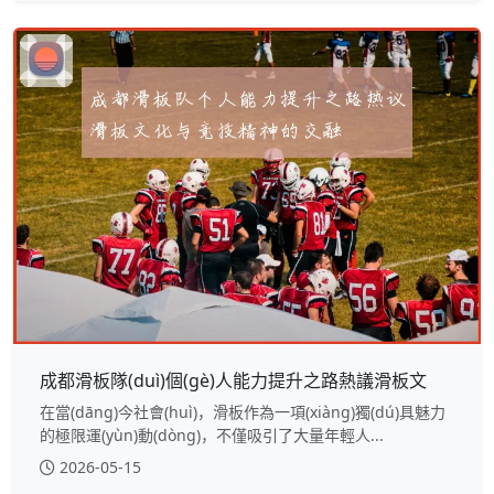
成都滑板隊(duì)個(gè)人能力提升之路熱議滑板文
在當(dāng)今社會(huì)，滑板作為一項(xiàng)獨(dú)具魅力
的極限運(yùn)動(dòng)，不僅吸引了大量年輕人...
2026-05-15