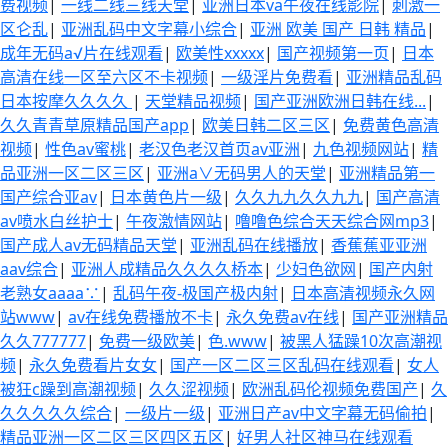
费视频
|
一线二线三线天堂
|
亚洲日本va午夜在线影院
|
刺激一
区仑乱
|
亚洲乱码中文字幕小综合
|
亚洲 欧美 国产 日韩 精品
|
成年无码a√片在线观看
|
欧美性xxxxx
|
国产视频第一页
|
日本
高清在线一区至六区不卡视频
|
一级淫片免费看
|
亚洲精品乱码
日本按摩久久久久
|
天堂精品视频
|
国产亚洲欧洲日韩在线...
|
久久青青草原精品国产app
|
欧美日韩二区三区
|
免费黄色高清
视频
|
性色av蜜桃
|
老汉色老汉首页av亚洲
|
九色视频网站
|
精
品亚洲一区二区三区
|
亚洲a∨无码男人的天堂
|
亚洲精品第一
国产综合亚av
|
日本黄色片一级
|
久久九九久久九九
|
国产高清
av喷水白丝护士
|
午夜激情网站
|
噜噜色综合天天综合网mp3
|
国产成人av无码精品天堂
|
亚洲乱码在线播放
|
香蕉蕉亚亚洲
aav综合
|
亚洲人成精品久久久久桥本
|
少妇色欲网
|
国产内射
老熟女aaaa∵
|
乱码午夜-极国产极内射
|
日本高清视频永久网
站www
|
av在线免费播放不卡
|
永久免费av在线
|
国产亚洲精品
久久777777
|
免费一级欧美
|
色.www
|
被黑人猛躁10次高潮视
频
|
永久免费看片女女
|
国产一区二区三区乱码在线观看
|
女人
被狂c躁到高潮视频
|
久久涩视频
|
欧洲乱码伦视频免费国产
|
久
久久久久久综合
|
一级片一级
|
亚洲日产av中文字幕无码偷拍
|
精品亚洲一区二区三区四区五区
|
好男人社区神马在线观看