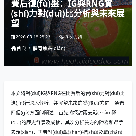
賽后復(fù)盤：IG與RNG實
(shí)力對(duì)比分析與未來展
望
2026-05-18 23:22
6 次閱讀
首頁
/
體育焦點(diǎn)
本文將對(duì)IG與RNG在比賽后的實(shí)力對(duì)比
進(jìn)行深入分析，并展望未來的發(fā)展方向。通過
四個(gè)方面的闡述，首先將探討兩支戰(zhàn)隊
(duì)的歷史背景及成就，其次分析雙方的陣容和選手
表現(xiàn)，再者對(duì)戰(zhàn)術(shù)及戰(zhàn)